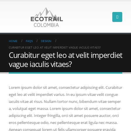
HOME
FAQS
DESIGN
CURABITUR EGET LEO AT VELIT IMPERDIET VAGUE IACULIS VITAES?
Curabitur eget leo at velit imperdiet
vague iaculis vitaes?
Lorem ipsum dolor sit amet, consectetur adipiscing elit. Curabitur
eget leo at velit imperdiet varius. In eu ipsum vitae velit congue
iaculis vitae at risus. Nullam tortor nunc, bibendum vitae semper
a, volutpat eget massa. Lorem ipsum dolor sit amet, consectetur
adipiscing elit. Integer fringilla, orci sit amet posuere auctor, orci
eros pellentesque odio, nec pellentesque erat ligula nec massa.
Aenean consequat lorem ut felis ullamcorper posuere gravida