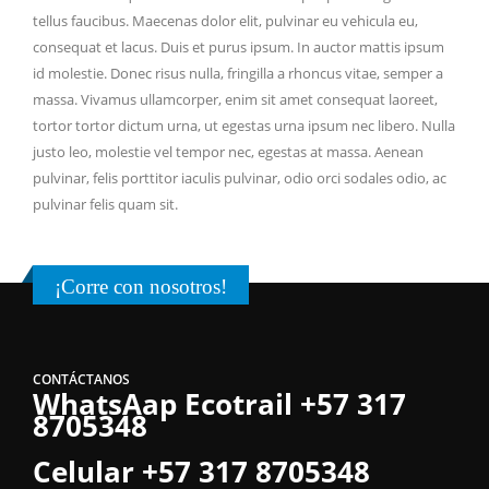
tellus faucibus. Maecenas dolor elit, pulvinar eu vehicula eu,
consequat et lacus. Duis et purus ipsum. In auctor mattis ipsum
id molestie. Donec risus nulla, fringilla a rhoncus vitae, semper a
massa. Vivamus ullamcorper, enim sit amet consequat laoreet,
tortor tortor dictum urna, ut egestas urna ipsum nec libero. Nulla
justo leo, molestie vel tempor nec, egestas at massa. Aenean
pulvinar, felis porttitor iaculis pulvinar, odio orci sodales odio, ac
pulvinar felis quam sit.
¡Corre con nosotros!
CONTÁCTANOS
WhatsAap Ecotrail +57 317
8705348
Celular +57 317 8705348